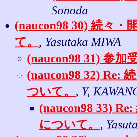
Sonoda
(naucon98 30)
て。
,
Yasutaka MIWA
(naucon98 31) 参加
(naucon98 32)
ついて。
,
Y, KAWAN
(naucon98 33
について。
,
Yasut