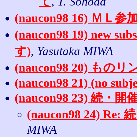
て
,
T. Sonoda
(naucon98 16) Ｍ
(naucon98 19) new 
す)
,
Yasutaka MIWA
(naucon98 20) もの
(naucon98 21) (no subje
(naucon98 23) 続
(naucon98 24) 
MIWA