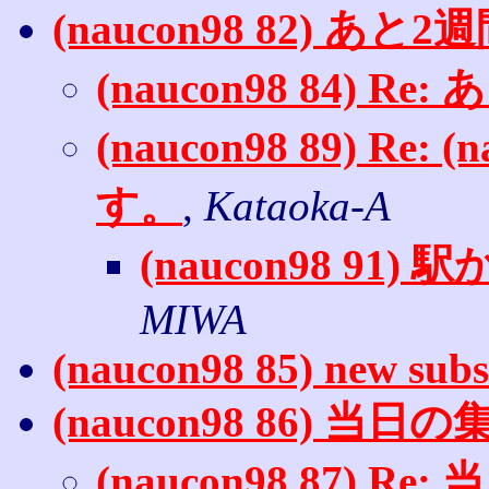
(naucon98 82) あと
(naucon98 84) R
(naucon98 89) Re: 
す。
,
Kataoka-A
(naucon98 91
MIWA
(naucon98 85) new subs
(naucon98 86) 当
(naucon98 87) 