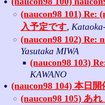
(naucon98 100) n
(naucon98 101) Re: 
入予定です
,
Kataoka
(naucon98 102) 
Yasutaka MIWA
(naucon98 103)
KAWANO
(naucon98 104) 本日
(naucon98 105) あ