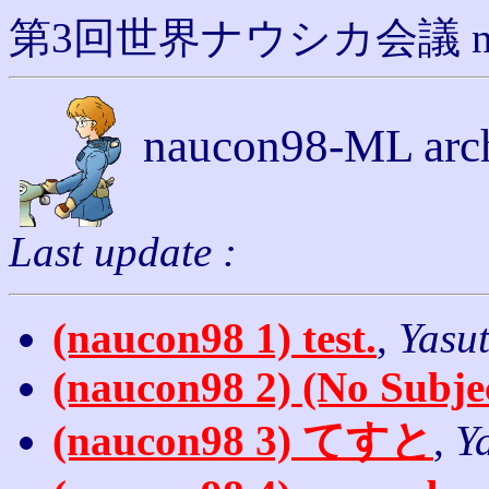
第3回世界ナウシカ会議 nauc
naucon98-ML arch
Last update :
(naucon98 1) test.
,
Yasu
(naucon98 2) (No Subjec
(naucon98 3) てすと
,
Y